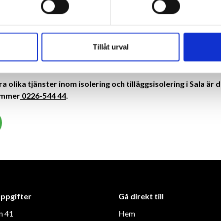
om isolering och tilläggsisolering i Sala strävar vi alltid för att l
 kundservice är mycket viktigt för oss – vi försöker alltid att sc
 snabbt och effektivt och levererar alltid enligt avtalad tid och b
Tillåt urval
rre eller mindre projekt kan du alltid vara säker på att du får hög
ger uppdraget till oss på Löövs Isolering.
 olika tjänster inom isolering och tilläggsisolering i Sala ä
ummer
0226-544 44
.
ppgifter
Gå direkt till
n 41
Hem