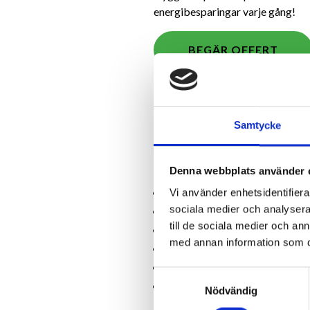
energibesparingar varje gång!
BEGÄR OFFERT
Sanningen är att våra isoleringsin
En annan stor fördel för våra kun
vår ansvarsförsäkring på alla fö
Samtycke
Våra tjänster i
Denna webbplats använder 
Lösullsisolering
Vi använder enhetsidentifierar
sociala medier och analysera 
Cellulosaisolering
till de sociala medier och a
VVS isolering
med annan information som du 
Brandtätning
Träfiberisolering
Samtyckesval
Mineralull
Nödvändig