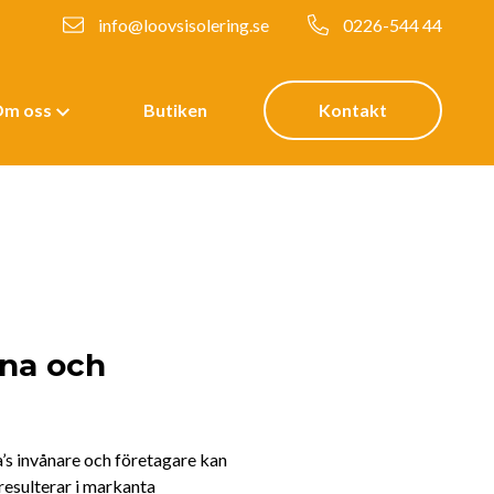
info@loovsisolering.se
0226-544 44
m oss
Butiken
Kontakt
rna och
la’s invånare och företagare kan
 resulterar i markanta