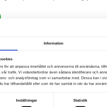
stallatörer i Sala levererar kontinuerligt isoleringsarbeten enligt 
der är vår unika kundgaranti som innebär att du som beställare och
rekommande arbeten i minst 10 år!
Information
nom isolering i Sala med omnejd
cookies
e för att anpassa innehållet och annonserna till användarna, tillh
vår trafik. Vi vidarebefordrar även sådana identifierare och anna
nnons- och analysföretag som vi samarbetar med. Dessa kan i sin
har tillhandahållit eller som de har samlat in när du har använt 
Inställningar
Statistik