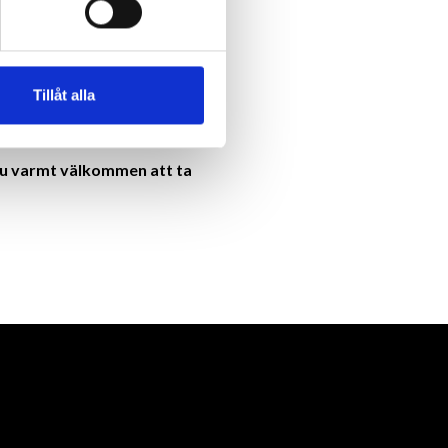
everera på absolut högsta nivå
hemalägga möten som passar våra
udget.
Tillåt alla
sta kvalitet gällande både
r du varmt välkommen att ta