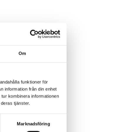
högsta möjliga kvalitetsstandard.
 kund alltid är medförsäkrade i
Om
:
andahålla funktioner för
n information från din enhet
 tur kombinera informationen
deras tjänster.
Marknadsföring