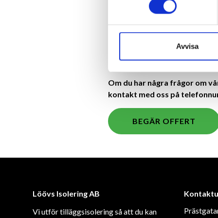
Som ett av de ledande företagen in
inom allt som vi gör. Bland annat
kunders kalendrar – och vi arbetar
Avvisa
Oavsett om vi arbetar med ett stö
utförande och kundservice när du 
Om du har några frågor om våra
kontakt med oss på telefonn
BEGÄR OFFERT
Löövs Isolering AB
Kontaktu
Prästgata
Vi utför tilläggsisolering så att du kan