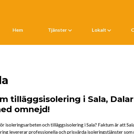
Hem
Tjänster
Lokalt
O
la
m tilläggsisolering i Sala, Dala
ed omnejd!
ör isoleringsarbeten och tilläggsisolering i Sala? Faktum är att Sa
lering levererar professionella och prisvärda isoleringstjänster som