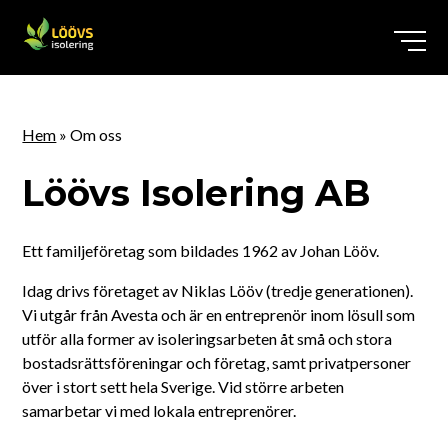
Hem
Hem
»
Om oss
Tjänster
Löövs Isolering AB
Lokalt
Lösullsisolering
Ett familjeföretag som bildades 1962 av Johan Lööv.
Om oss
Borlänge
VVS-isolering
ISOVER Mineralull
Idag drivs företaget av Niklas Lööv (tredje generationen).
Vi utgår från Avesta och är en entreprenör inom lösull som
utför alla former av isoleringsarbeten åt små och stora
Butiken
Lediga jobb
Falun
Brandtätning
Träfiberisolering
bostadsrättsföreningar och företag, samt privatpersoner
över i stort sett hela Sverige. Vid större arbeten
Kontakt
Integritetspolicy
Lösullsinstallatör
Sala
Cellulosa
samarbetar vi med lokala entreprenörer.