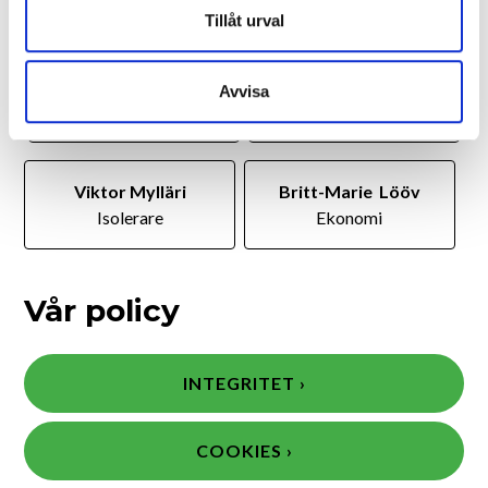
Isolerare
Isolerare
Tillåt urval
Besim Selimi
Elin Jansson
Avvisa
Isolerare
Isolerare
Viktor Mylläri
Britt-Marie Lööv
Isolerare
Ekonomi
Vår policy
INTEGRITET ›
COOKIES ›