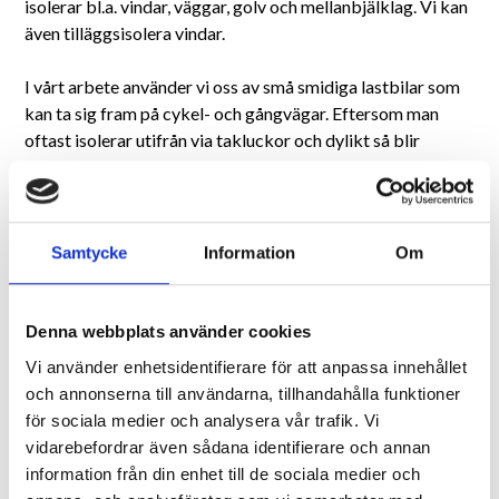
isolerar bl.a. vindar, väggar, golv och mellanbjälklag. Vi kan
även tilläggsisolera vindar.
I vårt arbete använder vi oss av små smidiga lastbilar som
kan ta sig fram på cykel- och gångvägar. Eftersom man
oftast isolerar utifrån via takluckor och dylikt så blir
störning och nedskräpning minimal när vi kan ta oss så nära
arbetsplatsen som möjligt.
Vi arbetar alltid enligt AB-4, ABT-06 samt ABS-09 och är
Samtycke
Information
Om
försäkrade enligt dessa standarder. Dessutom kan vi
erbjuda våra kunder en unik garanti vilket innebär att som
beställare och kund alltid är medförsäkrade i vår
Denna webbplats använder cookies
ansvarsförsäkring på alla förekommande arbeten i minst
Vi använder enhetsidentifierare för att anpassa innehållet
10 år.
och annonserna till användarna, tillhandahålla funktioner
för sociala medier och analysera vår trafik. Vi
Vi har många samarbetspartner som håller våra höga
vidarebefordrar även sådana identifierare och annan
kvalitetskrav och kan därför erbjuda olika uppdrag inom
information från din enhet till de sociala medier och
energieffektiviserings sektor. Allt från energideklarationer,